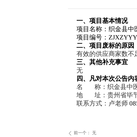
一、项目基本情况
项目名称：
织金县中
项目编号：
ZJXZYYY
二、
项目废标的原因
有效的供应商家数不
三、其他补充事宜
无
四、凡对本次公告内
名 称：织金县中
地 址：
贵州省毕
联系
方式
：
卢老师
08
前一个：
无
ꄴ