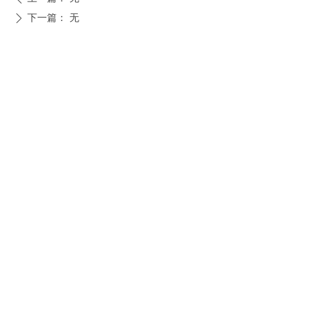
下一篇：
无
ꄲ
地址：
贵州省毕节市织金县文腾街道八角岩巷11号
电话：
08577626245
版权所有©
织金县中医医院
黔ICP备2020011747号-1
贵公网安备52052402000176号
本网站由阿里云提供云计算及安全服务
本网站支持
IPv6
Powered by CloudDream