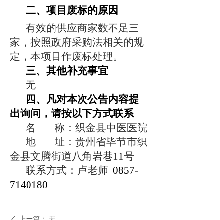
二、
项目废标的原因
有效的供应商家数不足三
家，按照政府采购法相关的规
定，本项目作废标处理。
三、其他补充事宜
无
四、凡对本次公告内容提
出询问，请按以下方式联系
名
称：织金县中医医院
地
址：
贵州省毕节市
织
金县文腾街道八角岩巷
11号
联系
方式
：
卢老师
0857-
7140180
上一篇：
无
ꄴ