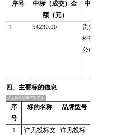
序号
中标（成交）金
中标供应商名
额（元）
1
54230.00
贵州星维医疗
科技有限责任
公司
四、主要标的信息
左右滑动查看完整表格
序
标的名称
品牌型号
数量
号
1
详见投标文
详见投标
一批