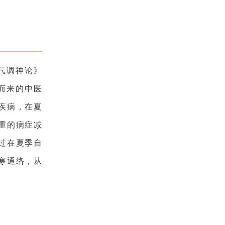
气调神论》
展而来的中医
疾病，在夏
重的病症减
过在夏季自
寒通络，从