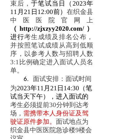
束后，
于笔试
当日（
202
3
年
11月21日12:00前）
在织金县
中医医院官网上
（http://zjxzyy2020.com/）
进行
考生成绩及排名公布，
并按照笔试成绩从高到低顺
序，以参考人数与招聘人数
3:1比例确定进入面试人员名
单。
面试安排：
面试时间
6.
为
202
3
年
11月21日14:30（笔
试当天下午），进入面试的
考生必须提前30分钟到达考
场，
需携带本人身份证及驾
驶证原件参加。
面试地点为
织金县中医医院急诊楼9楼会
议室。