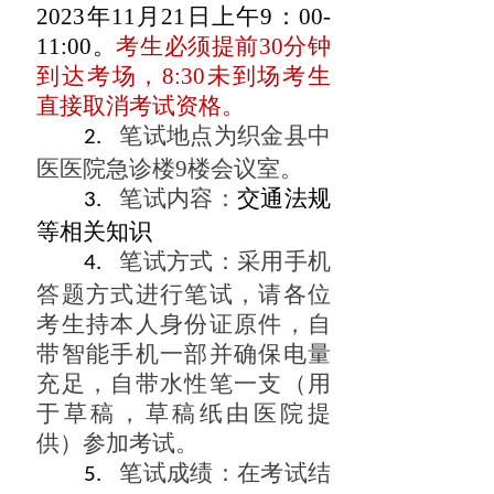
202
3
年
11月21日上午9：00-
11:00。
考生必须提前30分钟
到达考场，8:30未到场考生
直接取消考试资格。
笔试地点为织金县中
2.
医医院急诊楼9楼会议室
。
笔试内容
：
交通法规
3.
等相关知识
笔试方式
：采用手机
4.
答题方式进行笔试，请各位
考生持本人身份证原件，自
带智能手机一部并确保电量
充足，自带水性笔一支（用
于草稿，草稿纸由医院提
供）参加考试。
笔试成绩：
在考试结
5.