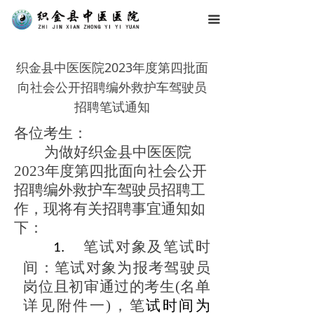
끀
织金县中医医院2023年度第四批面
向社会公开招聘编外救护车驾驶员
招聘笔试通知
各位考生
：
为做好
织金县中医医院
202
3
年度第
四
批
面向社会公开
招聘编外救护车驾驶员招聘工
作，现将
有关
招聘事宜
通知如
下
：
笔试对象及笔试时
1.
间：
笔试对象为报考
驾驶员
岗位且初审通过的考生(名单
详见附件一)
，
笔
试时间为